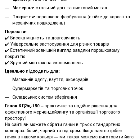
Матеріал:
стальний дріт та листовий метал
Покриття:
порошкове фарбування (стійке до корозії та
механічних пошкоджень)
Переваги:
✔️ Висока міцність та довговічність
✔️ Універсальне застосування для різних товарів
✔️ Естетичний зовнішній вигляд завдяки порошковому
покриттю
✔️ Зручний монтаж на економпанель
Ідеально підходить для:
Магазинів одягу, взуття, аксесуарів
Супермаркетів та торгових точок
Складських систем зберігання
Гачок КДЭц-150
– практичне та надійне рішення для
ефективного мерчандайзингу та організації торгового
простору!
На сайті ви можете обрати гачки в трьох стандартних
кольорах: білий, чорний та під хром. Якщо вам потрібен
гачок в іншому кольорі — ми також можемо виготовити його