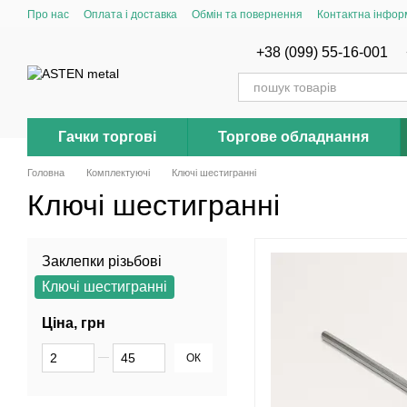
Перейти до основного контенту
Про нас
Оплата і доставка
Обмін та повернення
Контактна інфор
+38 (099) 55-16-001
Гачки торгові
Торгове обладнання
Головна
Комплектуючі
Ключі шестигранні
Ключі шестигранні
Заклепки різьбові
Ключі шестигранні
Ціна, грн
Від Ціна, грн
До Ціна, грн
ОК