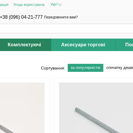
Укр
Рус
мація
Угода користувача
+38 (096) 04-21-777
Передзвонити вам?
Комплектуючі
Аксесуари торгові
Пос
за популярністю
спочатку деш
Сортування: