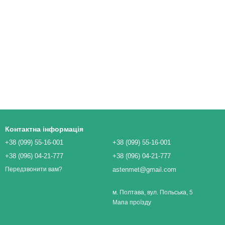
Контактна інформація
+38 (099) 55-16-001
+38 (099) 55-16-001
+38 (096) 04-21-777
+38 (096) 04-21-777
astenmet@gmail.com
Передзвонити вам?
м. Полтава, вул. Польська, 5
Мапа проїзду