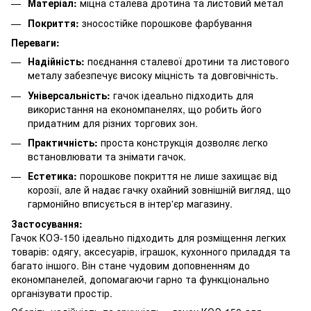
Матеріал:
міцна сталева дротина та листовий метал
Покриття:
зносостійке порошкове фарбування
Переваги:
Надійність:
поєднання сталевої дротини та листового
металу забезпечує високу міцність та довговічність.
Універсальність:
гачок ідеально підходить для
використання на економпанелях, що робить його
придатним для різних торгових зон.
Практичність:
проста конструкція дозволяє легко
встановлювати та знімати гачок.
Естетика:
порошкове покриття не лише захищає від
корозії, але й надає гачку охайний зовнішній вигляд, що
гармонійно вписується в інтер'єр магазину.
Застосування:
Гачок КОЭ-150 ідеально підходить для розміщення легких
товарів: одягу, аксесуарів, іграшок, кухонного приладдя та
багато іншого. Він стане чудовим доповненням до
економпанелей, допомагаючи гарно та функціонально
організувати простір.