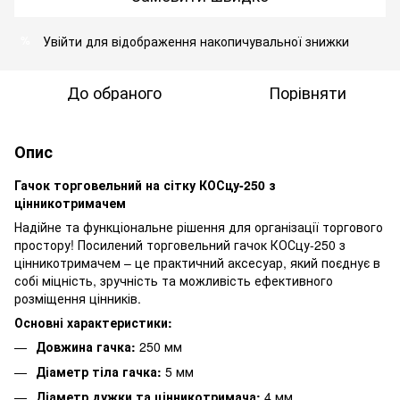
Увійти
для відображення накопичувальної знижки
%
До обраного
Порівняти
Опис
Гачок торговельний на сітку КОСцу-250 з
цінникотримачем
Надійне та функціональне рішення для організації торгового
простору! Посилений торговельний гачок КОСцу-250 з
цінникотримачем – це практичний аксесуар, який поєднує в
собі міцність, зручність та можливість ефективного
розміщення цінників.
Основні характеристики:
Довжина гачка:
250 мм
Діаметр тіла гачка:
5 мм
Діаметр дужки та цінникотримача:
4 мм