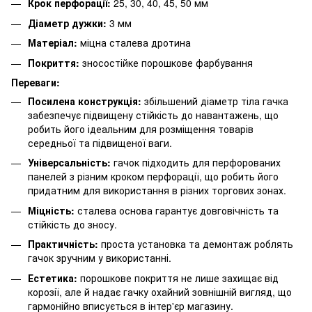
Крок перфорації:
25, 30, 40, 45, 50 мм
Діаметр дужки:
3 мм
Матеріал:
міцна сталева дротина
Покриття:
зносостійке порошкове фарбування
Переваги:
Посилена конструкція:
збільшений діаметр тіла гачка
забезпечує підвищену стійкість до навантажень, що
робить його ідеальним для розміщення товарів
середньої та підвищеної ваги.
Універсальність:
гачок підходить для перфорованих
панелей з різним кроком перфорації, що робить його
придатним для використання в різних торгових зонах.
Міцність:
сталева основа гарантує довговічність та
стійкість до зносу.
Практичність:
проста установка та демонтаж роблять
гачок зручним у використанні.
Естетика:
порошкове покриття не лише захищає від
корозії, але й надає гачку охайний зовнішній вигляд, що
гармонійно вписується в інтер'єр магазину.