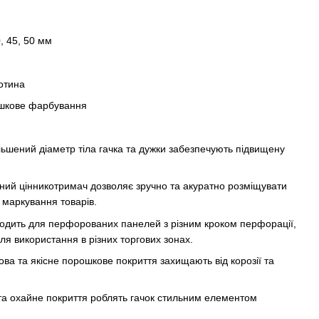
, 45, 50 мм
отина
ошкове фарбування
льшений діаметр тіла гачка та дужки забезпечують підвищену
ий цінникотримач дозволяє зручно та акуратно розміщувати
 маркування товарів.
ходить для перфорованих панелей з різним кроком перфорації,
я використання в різних торгових зонах.
ва та якісне порошкове покриття захищають від корозії та
та охайне покриття роблять гачок стильним елементом