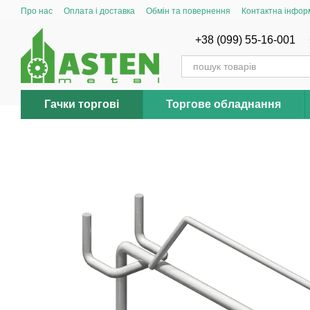
Перейти до основного контенту
Про нас
Оплата і доставка
Обмін та повернення
Контактна інфор
+38 (099) 55-16-001
Гачки торгові
Торгове обладнання