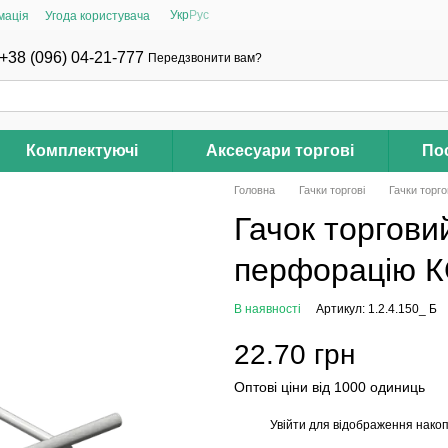
Укр
Рус
мація
Угода користувача
+38 (096) 04-21-777
Передзвонити вам?
Комплектуючі
Аксесуари торгові
Пос
Головна
Гачки торгові
Гачки торг
Гачок торгови
перфорацію 
В наявності
Артикул: 1.2.4.150_ Б
22.70 грн
Оптові ціни від 1000 одиниць
Увійти
для відображення накоп
%