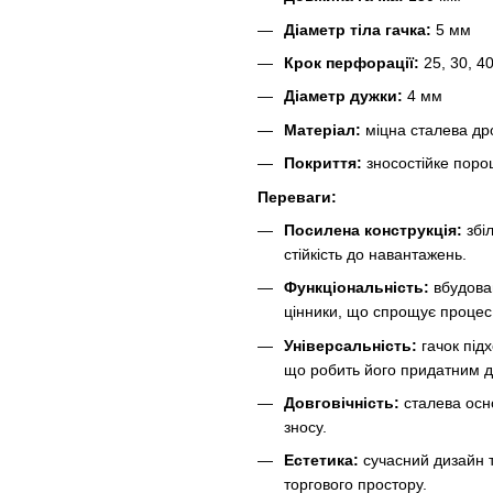
Діаметр тіла гачка:
5 мм
Крок перфорації:
25, 30, 40
Діаметр дужки:
4 мм
Матеріал:
міцна сталева др
Покриття:
зносостійке пор
Переваги:
Посилена конструкція:
збі
стійкість до навантажень.
Функціональність:
вбудован
цінники, що спрощує процес
Універсальність:
гачок під
що робить його придатним дл
Довговічність:
сталева осно
зносу.
Естетика:
сучасний дизайн 
торгового простору.