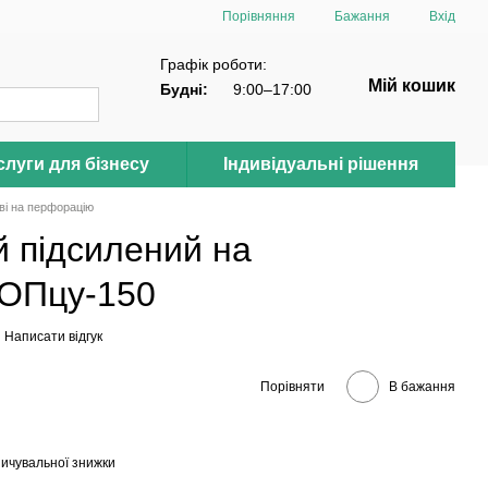
Порівняння
Бажання
Вхід
Графік роботи:
Мій кошик
Будні:
9:00–17:00
луги для бізнесу
Індивідуальні рішення
ові на перфорацію
й підсилений на
КОПцу-150
Написати відгук
Порівняти
В бажання
ичувальної знижки