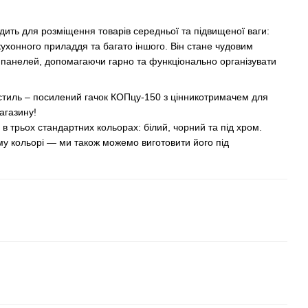
дить для розміщення товарів середньої та підвищеної ваги:
, кухонного приладдя та багато іншого. Він стане чудовим
анелей, допомагаючи гарно та функціонально організувати
а стиль – посилений гачок КОПцу-150 з цінникотримачем для
агазину!
 в трьох стандартних кольорах: білий, чорний та під хром.
му кольорі — ми також можемо виготовити його під