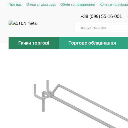
Перейти до основного контенту
Про нас
Оплата і доставка
Обмін та повернення
Контактна інфор
+38 (099) 55-16-001
Гачки торгові
Торгове обладнання