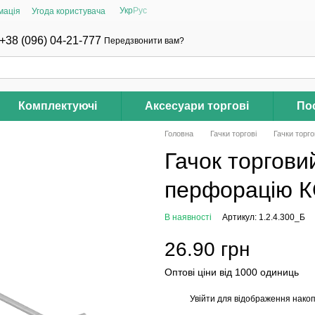
Укр
Рус
мація
Угода користувача
+38 (096) 04-21-777
Передзвонити вам?
Комплектуючі
Аксесуари торгові
Пос
Головна
Гачки торгові
Гачки торг
Гачок торгови
перфорацію 
В наявності
Артикул: 1.2.4.300_Б
26.90 грн
Оптові ціни від 1000 одиниць
Увійти
для відображення накоп
%