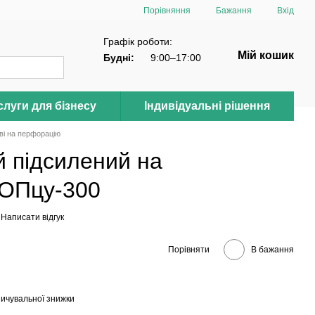
Порівняння
Бажання
Вхід
Графік роботи:
Мій кошик
Будні:
9:00–17:00
луги для бізнесу
Індивідуальні рішення
ові на перфорацію
й підсилений на
КОПцу-300
Написати відгук
Порівняти
В бажання
ичувальної знижки