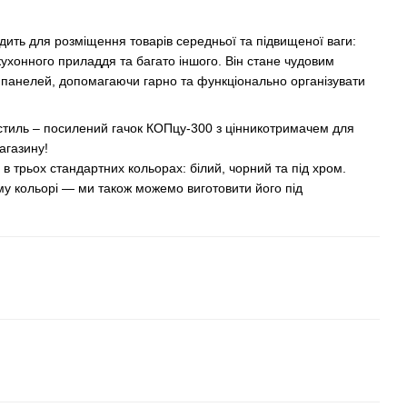
дить для розміщення товарів середньої та підвищеної ваги:
, кухонного приладдя та багато іншого. Він стане чудовим
анелей, допомагаючи гарно та функціонально організувати
а стиль – посилений гачок КОПцу-300 з цінникотримачем для
агазину!
 в трьох стандартних кольорах: білий, чорний та під хром.
му кольорі — ми також можемо виготовити його під