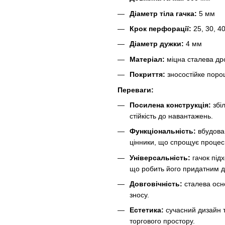
Діаметр тіла гачка:
5 мм
Крок перфорації:
25, 30, 40
Діаметр дужки:
4 мм
Матеріал:
міцна сталева др
Покриття:
зносостійке пор
Переваги:
Посилена конструкція:
збі
стійкість до навантажень.
Функціональність:
вбудован
цінники, що спрощує процес
Універсальність:
гачок під
що робить його придатним дл
Довговічність:
сталева осно
зносу.
Естетика:
сучасний дизайн 
торгового простору.