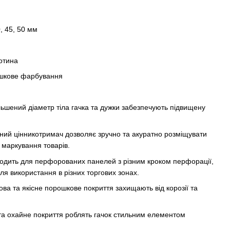
, 45, 50 мм
отина
ошкове фарбування
льшений діаметр тіла гачка та дужки забезпечують підвищену
ий цінникотримач дозволяє зручно та акуратно розміщувати
 маркування товарів.
ходить для перфорованих панелей з різним кроком перфорації,
я використання в різних торгових зонах.
ва та якісне порошкове покриття захищають від корозії та
та охайне покриття роблять гачок стильним елементом