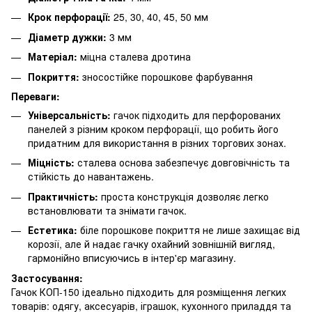
Крок перфорації:
25, 30, 40, 45, 50 мм
Діаметр дужки:
3 мм
Матеріал:
міцна сталева дротина
Покриття:
зносостійке порошкове фарбування
Переваги:
Універсальність:
гачок підходить для перфорованих
панелей з різним кроком перфорації, що робить його
придатним для використання в різних торгових зонах.
Міцність:
сталева основа забезпечує довговічність та
стійкість до навантажень.
Практичність:
проста конструкція дозволяє легко
встановлювати та знімати гачок.
Естетика:
біле порошкове покриття не лише захищає від
корозії, але й надає гачку охайний зовнішній вигляд,
гармонійно вписуючись в інтер'єр магазину.
Застосування:
Гачок КОП-150 ідеально підходить для розміщення легких
товарів: одягу, аксесуарів, іграшок, кухонного приладдя та