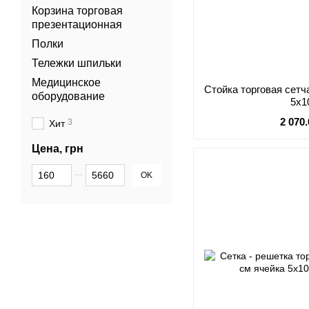
Корзина торговая
презентационная
Полки
Тележки шпильки
Медицинское
Стойка торговая сетч
оборудование
5х1
2 070
3
Хит
Цена, грн
От Цена, грн
До Цена, грн
OK