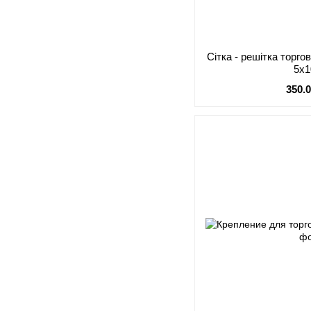
Сітка - решітка торг
5х
350.