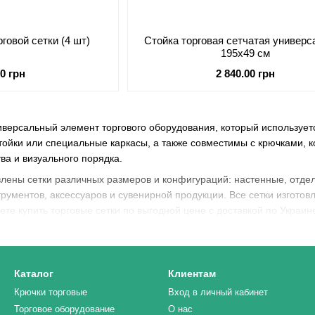
говой сетки (4 шт)
Стойка торговая сетчатая универс
195х49 см
00 грн
2 840.00 грн
иверсальный элемент торгового оборудования, который используетс
тойки или специальные каркасы, а также совместимы с крючками, 
ва и визуального порядка.
лены сетки различных размеров и конфигураций: настенные, отде
трументов, аксессуаров и сувенирной продукции. Все сетки изгото
ете купить торговые сетки по выгодной цене с доставкой по Украин
Каталог
Клиентам
Крючки торговые
Вход в личный кабинет
Торговое оборудование
О нас