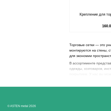
Крепление для тор
160.
Торговые сетки — это ун
монтируются на стены, с
для экономии пространст
В ассортименте представ
одежды, хозтоваров, инс
покрытием. У нас вы мож
© ASTEN metal 2026