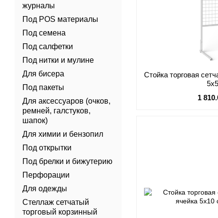
журналы
Под POS материалы
Под семена
Под салфетки
Под нитки и мулине
Для бисера
Стойка торговая сетч
5х
Под пакеты
1 810
Для аксессуаров (очков,
ремней, галстуков,
шапок)
Для химии и бензопил
Под открытки
Под брелки и бижутерию
Перфорации
Для одежды
Стеллаж сетчатый
торговый корзинный