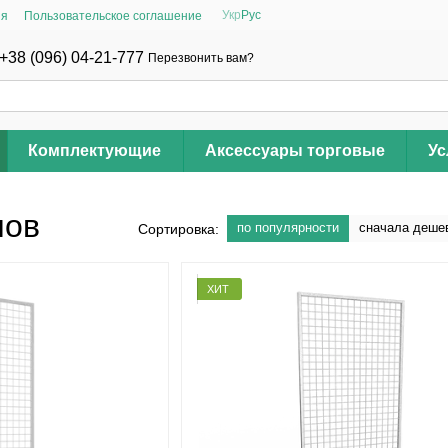
Укр
Рус
ия
Пользовательское соглашение
+38 (096) 04-21-777
Перезвонить вам?
Комплектующие
Аксессуары торговые
Ус
нов
по популярности
сначала деше
Сортировка:
ХИТ