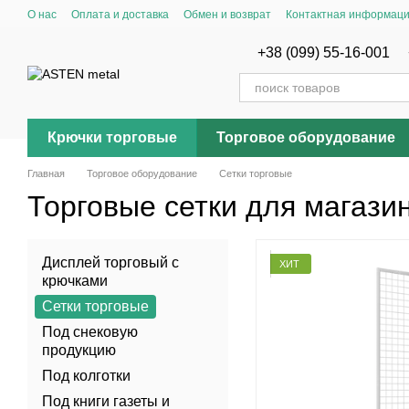
Перейти к основному контенту
О нас
Оплата и доставка
Обмен и возврат
Контактная информац
+38 (099) 55-16-001
Крючки торговые
Торговое оборудование
Главная
Торговое оборудование
Сетки торговые
Торговые сетки для магази
Дисплей торговый с
ХИТ
крючками
Сетки торговые
Под снековую
продукцию
Под колготки
Под книги газеты и