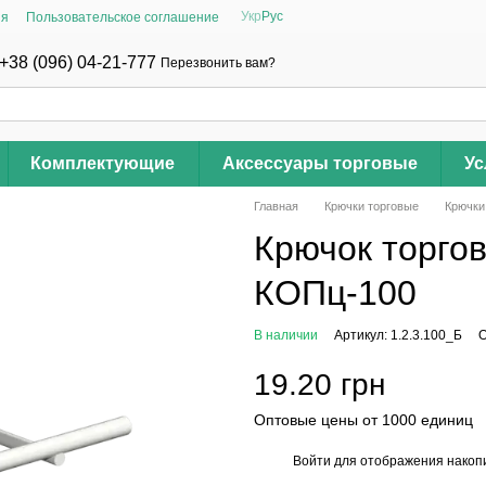
Укр
Рус
ия
Пользовательское соглашение
+38 (096) 04-21-777
Перезвонить вам?
Комплектующие
Аксессуары торговые
Ус
Главная
Крючки торговые
Крючки
Крючок торго
КОПц-100
В наличии
Артикул: 1.2.3.100_Б
О
19.20 грн
Оптовые цены от 1000 единиц
Войти
для отображения накопи
%