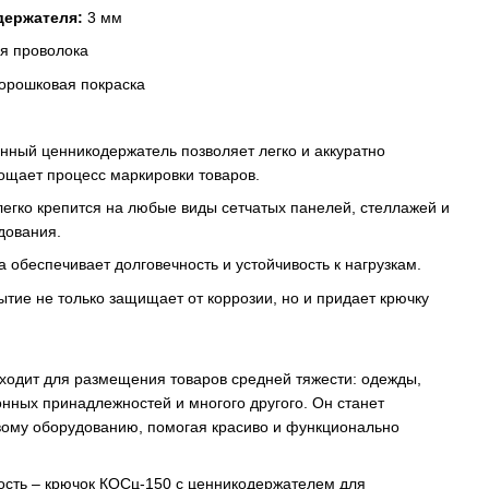
держателя:
3 мм
я проволока
орошковая покраска
нный ценникодержатель позволяет легко и аккуратно
ощает процесс маркировки товаров.
егко крепится на любые виды сетчатых панелей, стеллажей и
дования.
 обеспечивает долговечность и устойчивость к нагрузкам.
тие не только защищает от коррозии, но и придает крючку
ходит для размещения товаров средней тяжести: одежды,
онных принадлежностей и многого другого. Он станет
вому оборудованию, помогая красиво и функционально
ость – крючок КОСц-150 с ценникодержателем для