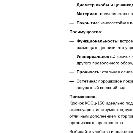
Диаметр скобы и ценнико
Материал:
прочная стальна
Покрытие:
износостойкая п
Преимущества:
Функциональность:
встрое
размещать ценники, что упр
Универсальность:
крючок л
другого проволочного обору
Прочность:
стальная основа
Эстетика:
порошковое покры
аккуратный внешний вид.
Применение:
Крючок КОСц-150 идеально под
аксессуаров, инструментов, кух
отличным дополнением к торго
организовать пространство.
Выбирайте удобство и практичн