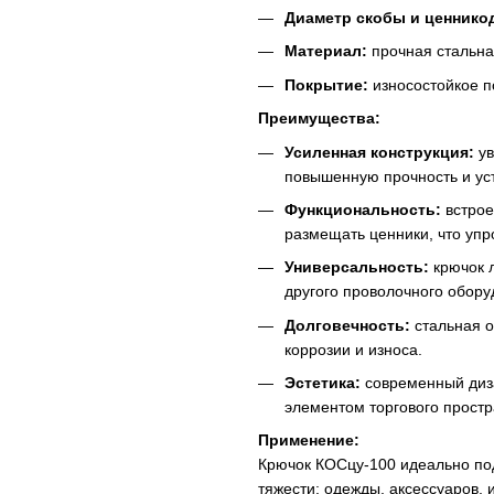
Диаметр скобы и ценнико
Материал:
прочная стальна
Покрытие:
износостойкое 
Преимущества:
Усиленная конструкция:
ув
повышенную прочность и уст
Функциональность:
встрое
размещать ценники, что упр
Универсальность:
крючок л
другого проволочного обору
Долговечность:
стальная о
коррозии и износа.
Эстетика:
современный диза
элементом торгового простр
Применение:
Крючок КОСцу-100 идеально по
тяжести: одежды, аксессуаров, 